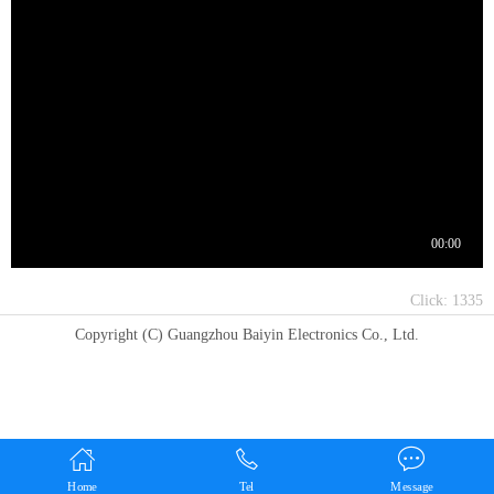
Click:
1335
Copyright (C) Guangzhou Baiyin Electronics Co., Ltd.
Home
Tel
Message